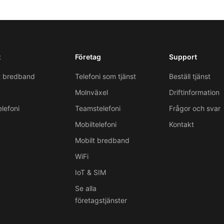
t
Företag
Support
t bredband
Telefoni som tjänst
Beställ tjänst
Molnväxel
Driftinformation
lefoni
Teamstelefoni
Frågor och svar
Mobiltelefoni
Kontakt
Mobilt bredband
WiFi
IoT & SIM
Se alla
företagstjänster