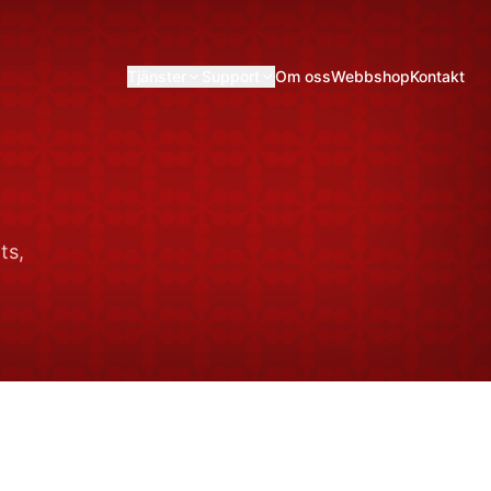
Tjänster
Support
Om oss
Webbshop
Kontakt
ts,