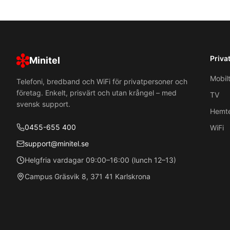
Priva
Minitel
Mobil
Telefoni, bredband och WiFi för privatpersoner och
företag. Enkelt, prisvärt och utan krångel – med
TV
svensk support.
Hemte
0455-655 400
WiFi
support@minitel.se
Helgfria vardagar 09:00–16:00 (lunch 12–13)
Campus Gräsvik 8, 371 41 Karlskrona