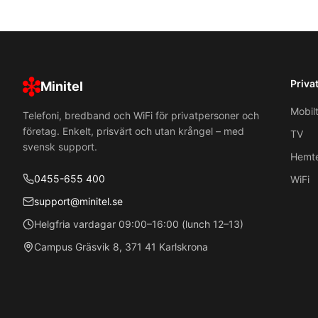
Priva
Minitel
Mobil
Telefoni, bredband och WiFi för privatpersoner och
företag. Enkelt, prisvärt och utan krångel – med
TV
svensk support.
Hemte
0455-655 400
WiFi
support@minitel.se
Helgfria vardagar 09:00–16:00 (lunch 12–13)
Campus Gräsvik 8, 371 41 Karlskrona