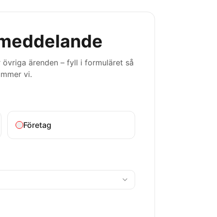
 meddelande
 övriga ärenden – fyll i formuläret så
ommer vi.
Företag