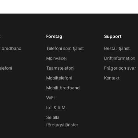
t
Företag
Support
t bredband
Telefoni som tjänst
Beställ tjänst
Molnväxel
Driftinformation
lefoni
Teamstelefoni
Frågor och svar
Mobiltelefoni
Kontakt
Mobilt bredband
WiFi
IoT & SIM
Se alla
företagstjänster