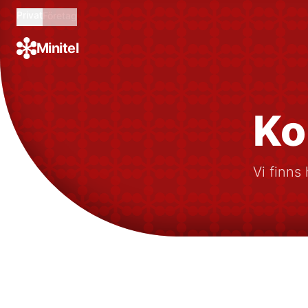
Privat
Företag
Minitel
Ko
Vi finns 